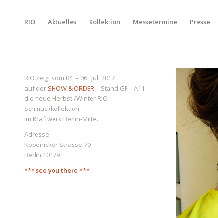
RIO
Aktuelles
Kollektion
Messetermine
Presse
RIO zeigt vom 04. – 06. Juli 2017
auf der
SHOW & ORDER
– Stand GF – A11 –
die neue Herbst-/Winter RIO
Schmuckkollektion
im Kraftwerk Berlin-Mitte.
Adresse:
Köpenicker Strasse 70
Berlin 10179
*** see you there ***