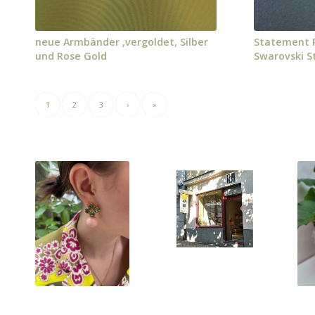
neue Armbänder ,vergoldet, Silber
Statement R
und Rose Gold
Swarovski S
1
2
3
›
»