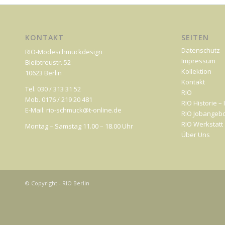
KONTAKT
SEITEN
Datenschutz
RIO-Modeschmuckdesign
Impressum
Bleibtreustr. 52
Kollektion
10623 Berlin
Kontakt
Tel. 030 / 313 31 52
RIO
Mob. 0176 / 219 20 481
RIO Historie –
E-Mail: rio-schmuck@t-online.de
RIO Jobangeb
RIO Werkstatt
Montag – Samstag 11.00 – 18.00 Uhr
Über Uns
© Copyright - RIO Berlin