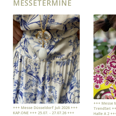
MESSETERMINE
+++ Messe M
+++ Messe Düsseldorf Juli 2026 +++
TrendSet ++
KAP.ONE +++ 25.07. - 27.07.26 +++
Halle A 2 ++