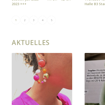
2023 +++
Halle B3 St
1
2
3
4
5
AKTUELLES