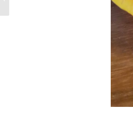
Trendset 07. 01. – 09.
01. 2023 +++...