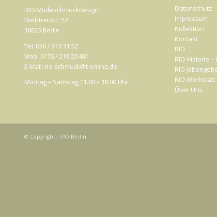
Datenschutz
RIO-Modeschmuckdesign
Impressum
Bleibtreustr. 52
Kollektion
10623 Berlin
Kontakt
Tel. 030 / 313 31 52
RIO
Mob. 0176 / 219 20 481
RIO Historie –
E-Mail: rio-schmuck@t-online.de
RIO Jobangeb
RIO Werkstatt
Montag – Samstag 11.00 – 18.00 Uhr
Über Uns
© Copyright - RIO Berlin