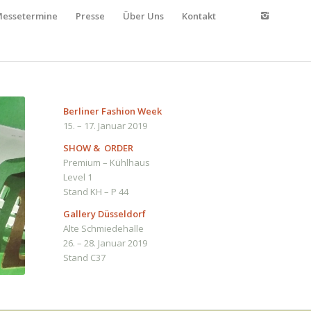
essetermine
Presse
Über Uns
Kontakt
Berliner Fashion Week
15. – 17. Januar 2019
SHOW & ORDER
Premium – Kühlhaus
Level 1
Stand KH – P 44
Gallery Düsseldorf
Alte Schmiedehalle
26. – 28. Januar 2019
Stand C37