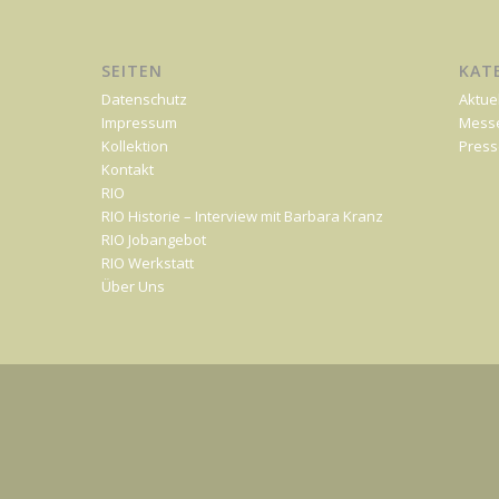
SEITEN
KAT
Datenschutz
Aktue
Impressum
Mess
Kollektion
Press
Kontakt
RIO
RIO Historie – Interview mit Barbara Kranz
RIO Jobangebot
RIO Werkstatt
Über Uns