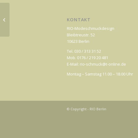
INDIGOLIGHT
KONTAKT
RIO-Modeschmuckdesign
Bleibtreustr. 52
10623 Berlin
Tel. 030 / 313 31 52
Mob. 0176 / 219 20 481
E-Mail: rio-schmuck@t-online.de
Montag – Samstag 11.00 – 18.00 Uhr
© Copyright - RIO Berlin