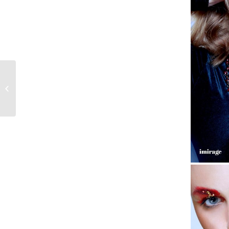
Ohrstecker, vergoldet,
Tropfen in jadegrün