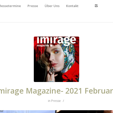
essetermine
Presse
Über Uns
Kontakt
mirage Magazine- 2021 Februa
/
in
Presse