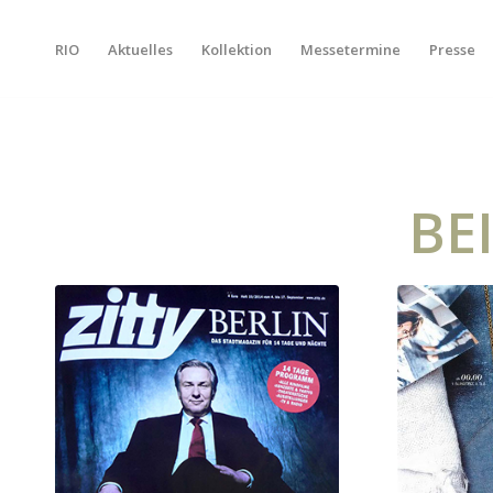
RIO
Aktuelles
Kollektion
Messetermine
Presse
BE