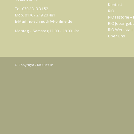
Kontakt
Tel. 030 / 313 31 52
RIO
Mob. 0176 / 219 20 481
RIO Historie –
E-Mail: rio-schmuck@t-online.de
RIO Jobangeb
RIO Werkstatt
Montag – Samstag 11.00 – 18.00 Uhr
Über Uns
© Copyright - RIO Berlin